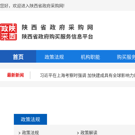
您好
，
欢迎进入陕西省政府采购网!
习近平作出重要指示强调 坚持融入日常抓在经常 
首页
政策法规
机构职能
购买服
中国超大规模市场是信心所在（走市场 看韧性 强
最新新闻
习近平在上海考察时强调 加快建成具有全球影响力
新华社经济随笔：把握不确定性中的确定性
关键时刻“国家队”出手，坚定看好中国资本市场
习近平在中共中央政治局第十九次集体学习时强调 
政策法规
“稳”了，中国“磁吸力”将更强
>
政策法规
>
政策解读