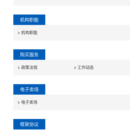
扩大高水平对外开放
李强主持召开经济形势专家和企业家座谈会
机构职能
习近平在甘肃考察时强调 深化改革勇于创新苦干实
>
机构职能
习近平作出重要指示强调 坚持融入日常抓在经常 
中国超大规模市场是信心所在（走市场 看韧性 强
购买服务
>
政策法规
>
工作动态
电子卖场
>
电子卖场
框架协议